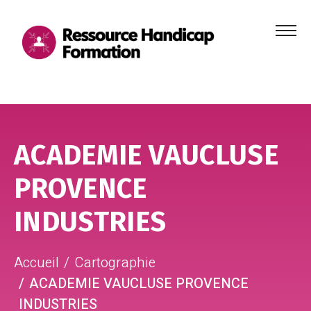
Menu
principa
Aller au contenu
Aller au pied de page
ACADEMIE VAUCLUSE
PROVENCE
INDUSTRIES
Accueil
Cartographie
ACADEMIE VAUCLUSE PROVENCE
INDUSTRIES