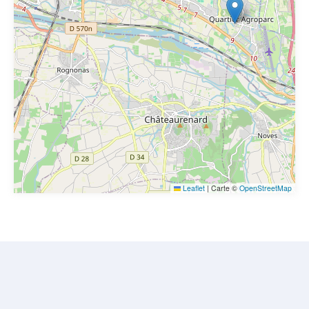
Leaflet
|
Carte ©
OpenStreetMap