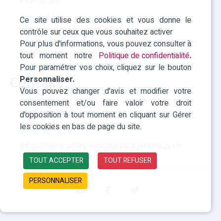
Plan du site
Accessibilité
Ce site utilise des cookies et vous donne le
contrôle sur ceux que vous souhaitez activer
Mentions légales
Pour plus d'informations, vous pouvez consulter à
Politique des cookies
tout moment notre
Politique de confidentialité
.
Pour paramétrer vos choix, cliquez sur le bouton
Personnaliser.
Contact
Vous pouvez changer d'avis et modifier votre
consentement et/ou faire valoir votre droit
RHF Paca
d'opposition à tout moment en cliquant sur Gérer
les cookies en bas de page du site.
04 42 93 15 50
rhf-provence-alpes-cotedazur@agefiph.asso.fr
TOUT ACCEPTER
TOUT REFUSER
PERSONNALISER