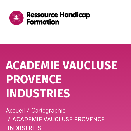
Menu
principa
Aller au contenu
Aller au pied de page
ACADEMIE VAUCLUSE
PROVENCE
INDUSTRIES
Accueil
Cartographie
ACADEMIE VAUCLUSE PROVENCE
INDUSTRIES