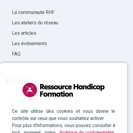
La communauté RHF
Les ateliers du réseau
Les articles
Les événements
FAQ
En plus...
Plan du site
Accessibilité
Ce site utilise des cookies et vous donne le
contrôle sur ceux que vous souhaitez activer
Mentions légales
Pour plus d'informations, vous pouvez consulter à
Politique des cookies
tout moment notre
Politique de confidentialité
.