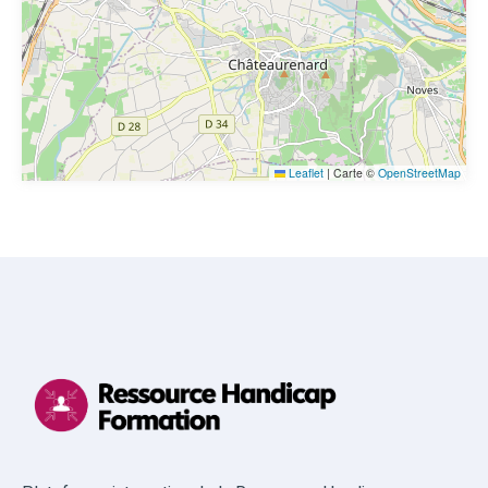
Leaflet
|
Carte ©
OpenStreetMap