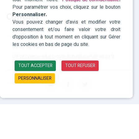
Pour paramétrer vos choix, cliquez sur le bouton
Personnaliser.
Contact
Vous pouvez changer d'avis et modifier votre
consentement et/ou faire valoir votre droit
RHF Paca
d'opposition à tout moment en cliquant sur Gérer
les cookies en bas de page du site.
04 42 93 15 50
rhf-provence-alpes-cotedazur@agefiph.asso.fr
TOUT ACCEPTER
TOUT REFUSER
PERSONNALISER