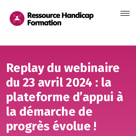
Menu
principa
Aller au contenu
Aller au pied de page
Replay du webinaire
du 23 avril 2024 : la
plateforme d’appui à
la démarche de
progrès évolue !