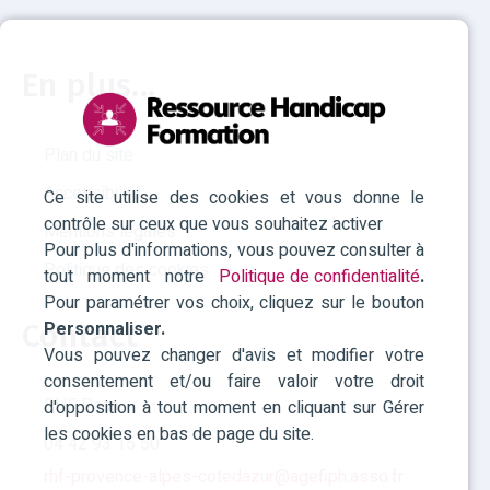
En plus...
Plan du site
Accessibilité
Ce site utilise des cookies et vous donne le
contrôle sur ceux que vous souhaitez activer
Mentions légales
Pour plus d'informations, vous pouvez consulter à
Politique des cookies
tout moment notre
Politique de confidentialité
.
Pour paramétrer vos choix, cliquez sur le bouton
Personnaliser.
Contact
Vous pouvez changer d'avis et modifier votre
consentement et/ou faire valoir votre droit
RHF Paca
d'opposition à tout moment en cliquant sur Gérer
les cookies en bas de page du site.
04 42 93 15 50
rhf-provence-alpes-cotedazur@agefiph.asso.fr