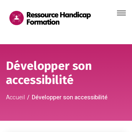
Menu
principa
Aller au contenu
Aller au pied de page
Développer son
accessibilité
Accueil
Développer son accessibilité