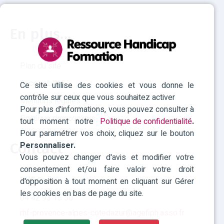
En plus...
Plan du site
Accessibilité
Ce site utilise des cookies et vous donne le
contrôle sur ceux que vous souhaitez activer
Mentions légales
Pour plus d'informations, vous pouvez consulter à
Politique des cookies
tout moment notre
Politique de confidentialité
.
Pour paramétrer vos choix, cliquez sur le bouton
Contact
Personnaliser.
Vous pouvez changer d'avis et modifier votre
consentement et/ou faire valoir votre droit
RHF Paca
d'opposition à tout moment en cliquant sur Gérer
les cookies en bas de page du site.
04 42 93 15 50
rhf-provence-alpes-cotedazur@agefiph.asso.fr