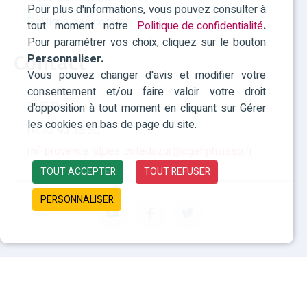
Pour plus d'informations, vous pouvez consulter à
Politique des cookies
tout moment notre
Politique de confidentialité
.
Pour paramétrer vos choix, cliquez sur le bouton
Personnaliser.
Contact
Vous pouvez changer d'avis et modifier votre
consentement et/ou faire valoir votre droit
RHF Paca
d'opposition à tout moment en cliquant sur Gérer
les cookies en bas de page du site.
04 42 93 15 50
rhf-provence-alpes-cotedazur@agefiph.asso.fr
TOUT ACCEPTER
TOUT REFUSER
PERSONNALISER