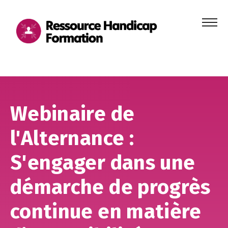
Menu
principa
Aller au contenu
Aller au pied de page
Webinaire de
l'Alternance :
S'engager dans une
démarche de progrès
continue en matière