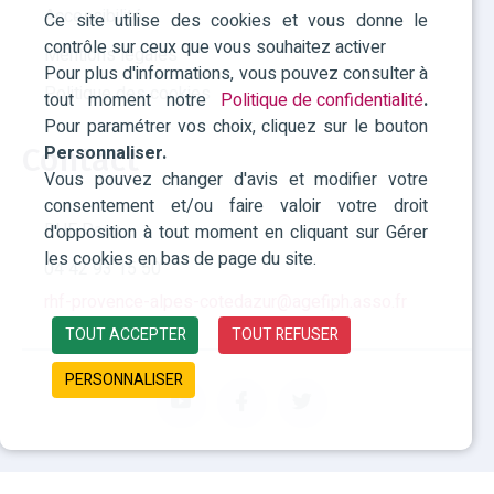
Accessibilité
Ce site utilise des cookies et vous donne le
contrôle sur ceux que vous souhaitez activer
Mentions légales
Pour plus d'informations, vous pouvez consulter à
Politique des cookies
tout moment notre
Politique de confidentialité
.
Pour paramétrer vos choix, cliquez sur le bouton
Contact
Personnaliser.
Vous pouvez changer d'avis et modifier votre
consentement et/ou faire valoir votre droit
RHF Paca
d'opposition à tout moment en cliquant sur Gérer
les cookies en bas de page du site.
04 42 93 15 50
rhf-provence-alpes-cotedazur@agefiph.asso.fr
TOUT ACCEPTER
TOUT REFUSER
PERSONNALISER