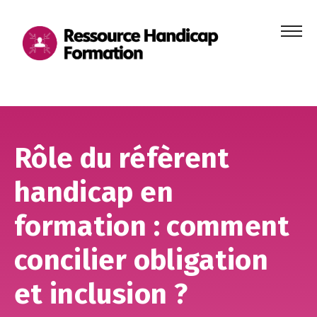
Menu
principa
Aller au contenu
Aller au pied de page
Rôle du réfèrent
handicap en
formation : comment
concilier obligation
et inclusion ?