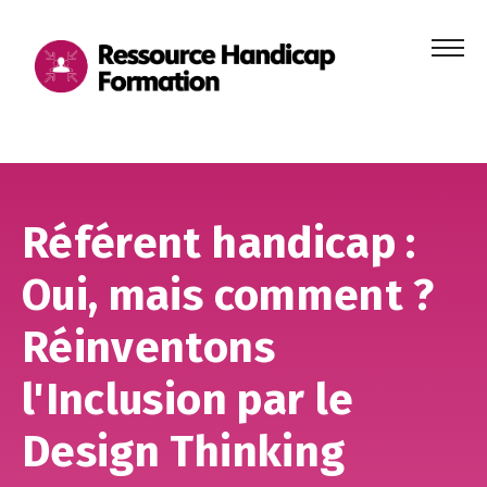
Menu
principa
Aller au contenu
Aller au pied de page
Référent handicap :
Oui, mais comment ?
Réinventons
l'Inclusion par le
Design Thinking