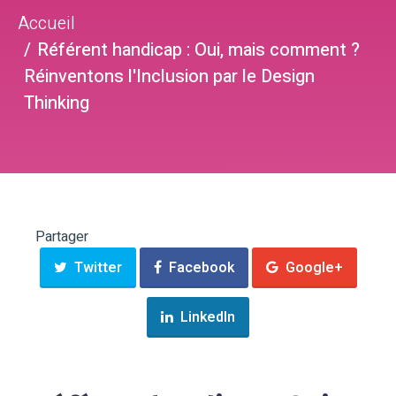
Accueil
Référent handicap : Oui, mais comment ?
Réinventons l'Inclusion par le Design
Thinking
Partager
Twitter
Facebook
Google+
LinkedIn