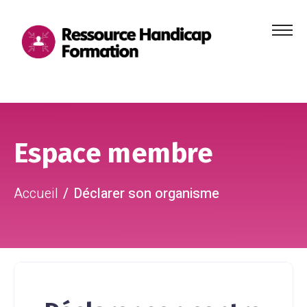
Menu
principa
Aller au contenu
Aller au pied de page
Espace membre
Accueil
Déclarer son organisme