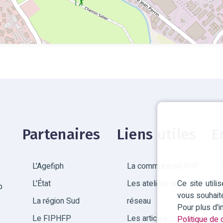
Partenaires
Liens utiles
E
L'Agefiph
La communauté RHF
Ce site util
L'État
Les ateliers du
p
vous souhait
La région Sud
réseau
Pour plus d'
Le FIPHFP
Les articles
Politique de c