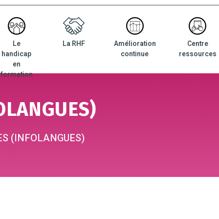
Le
La RHF
Amélioration
Centre
nu
handicap
continue
ressources
ncipal
en
formation
OLANGUES)
S (INFOLANGUES)