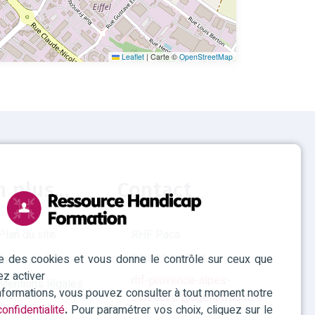
Leaflet
|
Carte ©
OpenStreetMap
n plus...
Contact
Plan du site
RHF Paca
ise des cookies et vous donne le contrôle sur ceux que
Accessibilité
04 42 93 15 50
ez activer
rhf-provence-alpes-
Mentions légales
informations, vous pouvez consulter à tout moment notre
cotedazur@agefiph.asso.fr
Politique des
onfidentialité
.
Pour paramétrer vos choix, cliquez sur le