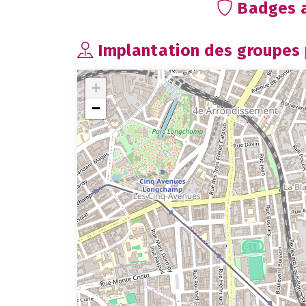
Badges a
Implantation des groupes p
+
−