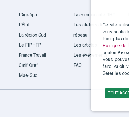
L'Agefiph
La communauté RHF
Ce site util
L'État
Les ateliers du
p
vous souhait
La région Sud
réseau
Pour plus d'
Le FIPHFP
Les articles
Politique de c
bouton
Pers
France Travail
Les événements
Vous pouvez 
Carif Oref
FAQ
faire valoir
Gérer les coo
Mse-Sud
TOUT ACC