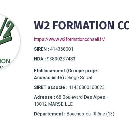
W2 FORMATION C
https://www.w2formationconseil.fr/
SIREN :
414368001
NDA :
93830237483
Etablissement (Groupe projet
Accessibilité) :
Siège Social
SIRET associé :
41436800100023
Adresse :
68 Boulevard Des Alpes -
13012 MARSEILLE
Département :
Bouches-du-Rhône (13)