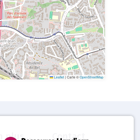
Leaflet
|
Carte ©
OpenStreetMap
n plus...
Contact