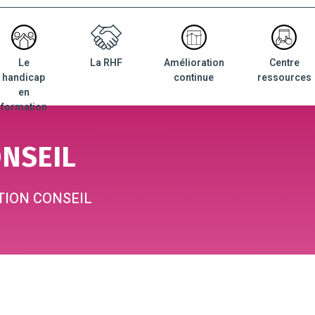
Le
La RHF
Amélioration
Centre
nu
handicap
continue
ressources
ncipal
en
formation
NSEIL
ION CONSEIL