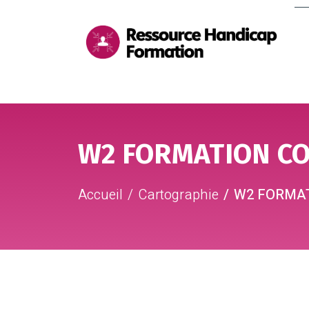
Me
pri
Aller au contenu
Aller au pied de page
W2 FORMATION CO
Accueil
Cartographie
W2 FORMAT