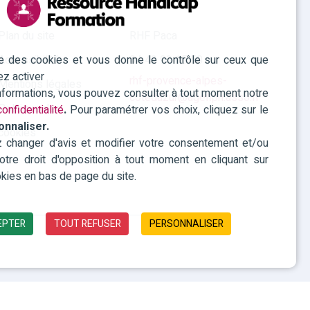
Plan du site
RHF Paca
ise des cookies et vous donne le contrôle sur ceux que
Accessibilité
04 42 93 15 50
ez activer
rhf-provence-alpes-
Mentions légales
informations, vous pouvez consulter à tout moment notre
cotedazur@agefiph.asso.fr
Politique des
onfidentialité
.
Pour paramétrer vos choix, cliquez sur le
onnaliser.
cookies
changer d'avis et modifier votre consentement et/ou
 votre droit d'opposition à tout moment en cliquant sur
kies en bas de page du site.
EPTER
TOUT REFUSER
PERSONNALISER