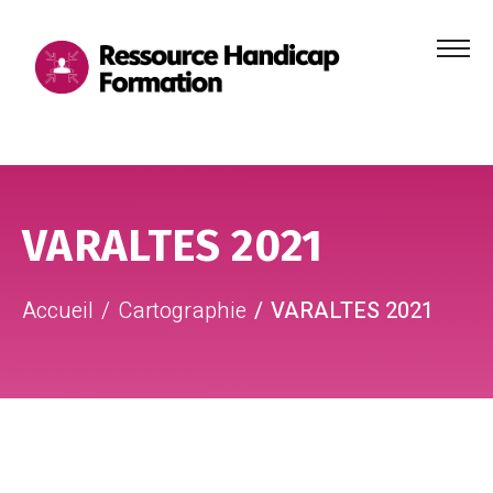
Menu
principa
Aller au contenu
Aller au pied de page
VARALTES 2021
Accueil
Cartographie
VARALTES 2021