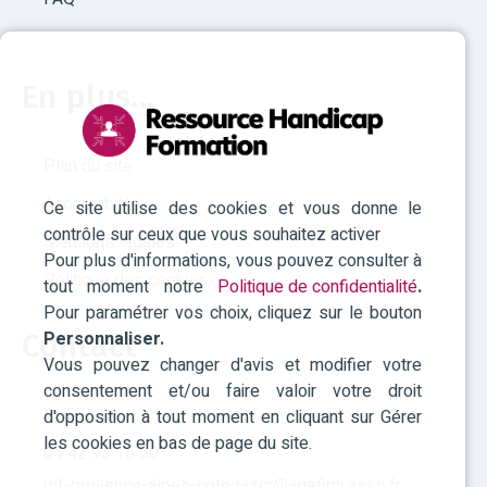
En plus...
Plan du site
Accessibilité
Ce site utilise des cookies et vous donne le
contrôle sur ceux que vous souhaitez activer
Mentions légales
Pour plus d'informations, vous pouvez consulter à
Politique des cookies
tout moment notre
Politique de confidentialité
.
Pour paramétrer vos choix, cliquez sur le bouton
Personnaliser.
Contact
Vous pouvez changer d'avis et modifier votre
consentement et/ou faire valoir votre droit
RHF Paca
d'opposition à tout moment en cliquant sur Gérer
les cookies en bas de page du site.
04 42 93 15 50
rhf-provence-alpes-cotedazur@agefiph.asso.fr