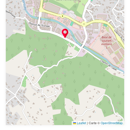
Leaflet
|
Carte ©
OpenStreetMap