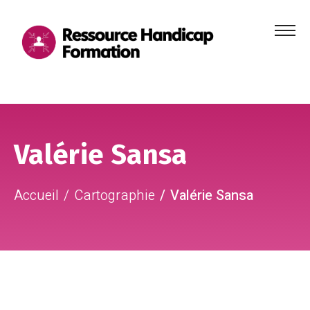
Menu
principa
Aller au contenu
Aller au pied de page
Valérie Sansa
Accueil
Cartographie
Valérie Sansa