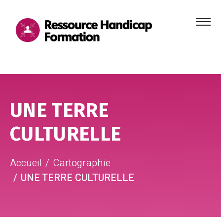
Menu
principa
Aller au contenu
Aller au pied de page
UNE TERRE
CULTURELLE
Accueil
Cartographie
UNE TERRE CULTURELLE