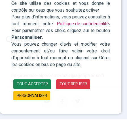
Accessibilité
Ce site utilise des cookies et vous donne le
contrôle sur ceux que vous souhaitez activer
Mentions légales
Pour plus d'informations, vous pouvez consulter à
Politique des cookies
tout moment notre
Politique de confidentialité
.
Pour paramétrer vos choix, cliquez sur le bouton
Personnaliser.
Contact
Vous pouvez changer d'avis et modifier votre
consentement et/ou faire valoir votre droit
RHF Paca
d'opposition à tout moment en cliquant sur Gérer
les cookies en bas de page du site.
04 42 93 15 50
rhf-provence-alpes-cotedazur@agefiph.asso.fr
TOUT ACCEPTER
TOUT REFUSER
PERSONNALISER