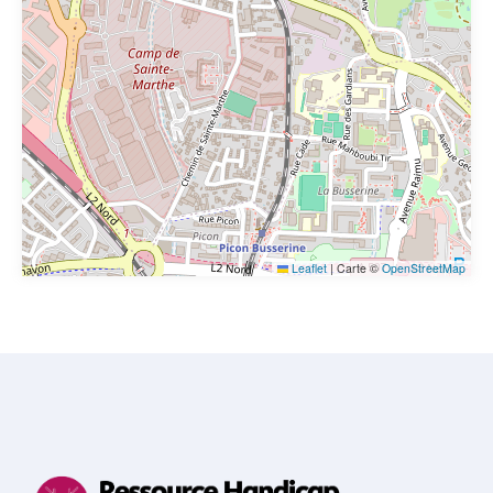
Leaflet
|
Carte ©
OpenStreetMap