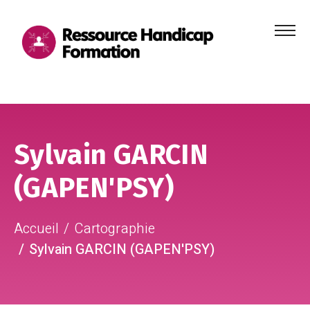
Menu
principa
Aller au contenu
Aller au pied de page
Sylvain GARCIN
(GAPEN'PSY)
Accueil
Cartographie
Sylvain GARCIN (GAPEN'PSY)