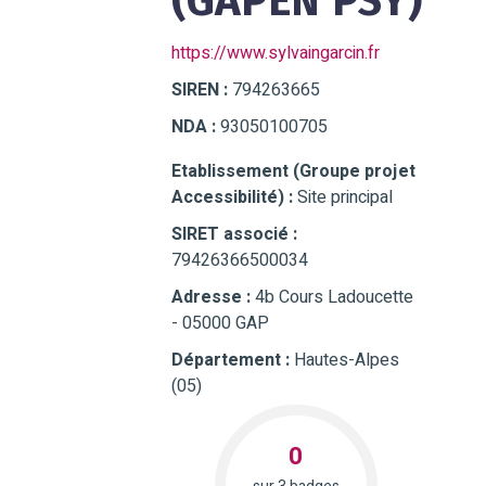
(GAPEN'PSY)
https://www.sylvaingarcin.fr
SIREN :
794263665
NDA :
93050100705
Etablissement (Groupe projet
Accessibilité) :
Site principal
SIRET associé :
79426366500034
Adresse :
4b Cours Ladoucette
- 05000 GAP
Département :
Hautes-Alpes
(05)
0