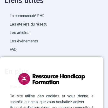
Liens utiles
La communauté RHF
Les ateliers du réseau
Les articles
Les événements
FAQ
En plus...
Plan du site
Accessibilité
Ce site utilise des cookies et vous donne le
contrôle sur ceux que vous souhaitez activer
Mentions légales
Pour plus d'informations, vous pouvez consulter à