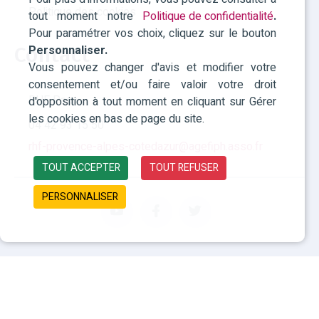
Politique des cookies
tout moment notre
Politique de confidentialité
.
Pour paramétrer vos choix, cliquez sur le bouton
Personnaliser.
Contact
Vous pouvez changer d'avis et modifier votre
consentement et/ou faire valoir votre droit
RHF Paca
d'opposition à tout moment en cliquant sur Gérer
les cookies en bas de page du site.
04 42 93 15 50
rhf-provence-alpes-cotedazur@agefiph.asso.fr
TOUT ACCEPTER
TOUT REFUSER
PERSONNALISER