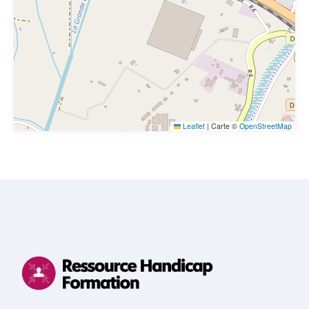
Leaflet
|
Carte ©
OpenStreetMap