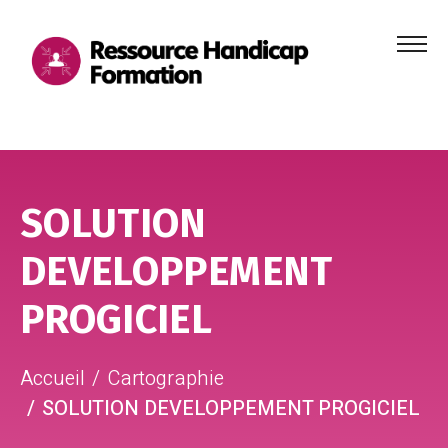
Menu
principa
Aller au contenu
Aller au pied de page
SOLUTION
DEVELOPPEMENT
PROGICIEL
Accueil
Cartographie
SOLUTION DEVELOPPEMENT PROGICIEL