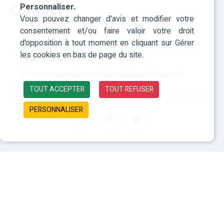
Personnaliser.
Contact
Vous pouvez changer d'avis et modifier votre
consentement et/ou faire valoir votre droit
RHF Paca
d'opposition à tout moment en cliquant sur Gérer
les cookies en bas de page du site.
04 42 93 15 50
rhf-provence-alpes-cotedazur@agefiph.asso.fr
TOUT ACCEPTER
TOUT REFUSER
PERSONNALISER