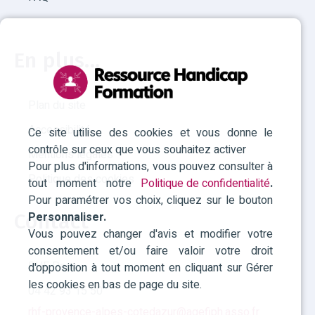
En plus...
Plan du site
Accessibilité
Ce site utilise des cookies et vous donne le
contrôle sur ceux que vous souhaitez activer
Mentions légales
Pour plus d'informations, vous pouvez consulter à
Politique des cookies
tout moment notre
Politique de confidentialité
.
Pour paramétrer vos choix, cliquez sur le bouton
Personnaliser.
Contact
Vous pouvez changer d'avis et modifier votre
consentement et/ou faire valoir votre droit
RHF Paca
d'opposition à tout moment en cliquant sur Gérer
les cookies en bas de page du site.
04 42 93 15 50
rhf-provence-alpes-cotedazur@agefiph.asso.fr