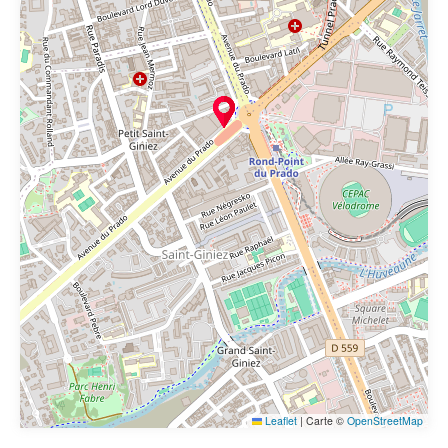
Leaflet
|
Carte ©
OpenStreetMap