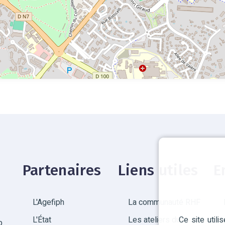
Partenaires
Liens utiles
E
L'Agefiph
La communauté RHF
Ce site util
L'État
Les ateliers du
p