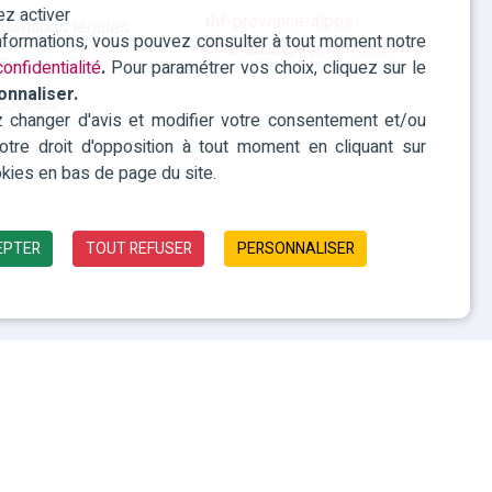
ez activer
rhf-provence-alpes-
Mentions légales
informations, vous pouvez consulter à tout moment notre
cotedazur@agefiph.asso.fr
Politique des
onfidentialité
.
Pour paramétrer vos choix, cliquez sur le
onnaliser.
cookies
changer d'avis et modifier votre consentement et/ou
 votre droit d'opposition à tout moment en cliquant sur
kies en bas de page du site.
EPTER
TOUT REFUSER
PERSONNALISER