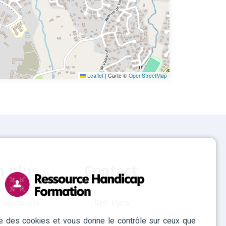
Leaflet
|
Carte ©
OpenStreetMap
n plus...
Contact
Plan du site
RHF Paca
ise des cookies et vous donne le contrôle sur ceux que
Accessibilité
04 42 93 15 50