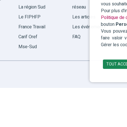
vous souhait
La région Sud
réseau
Pour plus d'
Le FIPHFP
Les articles
Politique de c
bouton
Pers
France Travail
Les événements
Vous pouvez 
Carif Oref
FAQ
faire valoir
Gérer les coo
Mse-Sud
TOUT ACC