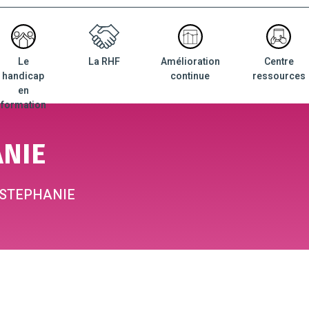
Le
La RHF
Amélioration
Centre
nu
handicap
continue
ressources
ncipal
en
formation
ANIE
 STEPHANIE