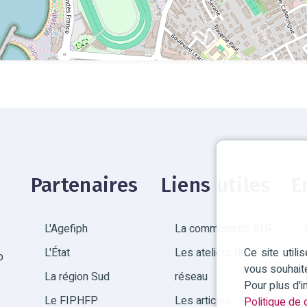
Partenaires
Liens utiles
E
L'Agefiph
La communauté RHF
Ce site util
L'État
Les ateliers du
p
vous souhait
La région Sud
réseau
Pour plus d'
Le FIPHFP
Les articles
Politique de c