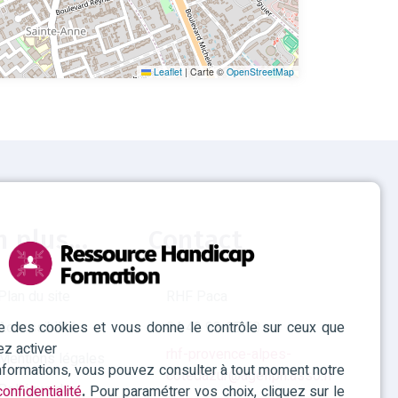
Leaflet
|
Carte ©
OpenStreetMap
n plus...
Contact
Plan du site
RHF Paca
ise des cookies et vous donne le contrôle sur ceux que
Accessibilité
04 42 93 15 50
ez activer
rhf-provence-alpes-
Mentions légales
informations, vous pouvez consulter à tout moment notre
cotedazur@agefiph.asso.fr
Politique des
onfidentialité
.
Pour paramétrer vos choix, cliquez sur le