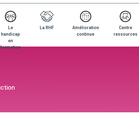
Le
La RHF
Amélioration
Centre
nu
handicap
continue
ressources
ncipal
en
formation
ction