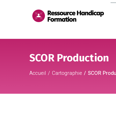
Me
pri
Aller au contenu
Aller au pied de page
SCOR Production
Accueil
Cartographie
SCOR Produ