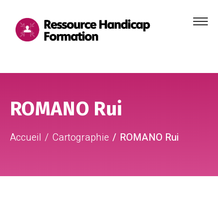
Menu
principa
Aller au contenu
Aller au pied de page
ROMANO Rui
Accueil
Cartographie
ROMANO Rui