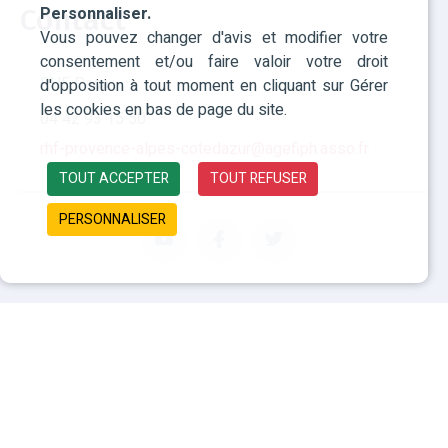
Personnaliser.
Contact
Vous pouvez changer d'avis et modifier votre
consentement et/ou faire valoir votre droit
RHF Paca
d'opposition à tout moment en cliquant sur Gérer
les cookies en bas de page du site.
04 42 93 15 50
rhf-provence-alpes-cotedazur@agefiph.asso.fr
TOUT ACCEPTER
TOUT REFUSER
PERSONNALISER