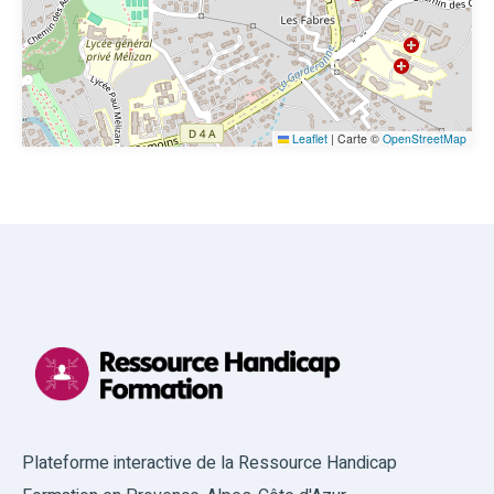
Leaflet
|
Carte ©
OpenStreetMap
Plateforme interactive de la Ressource Handicap