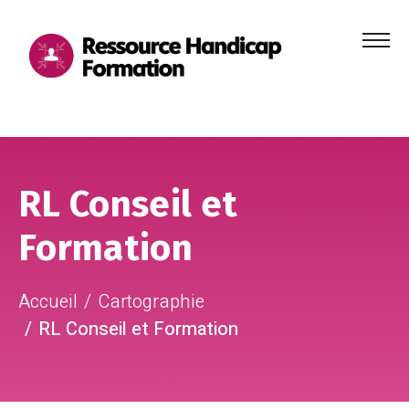
Menu
principa
Aller au contenu
Aller au pied de page
RL Conseil et
Formation
Accueil
Cartographie
RL Conseil et Formation