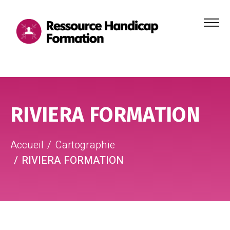
Menu
principa
Aller au contenu
Aller au pied de page
RIVIERA FORMATION
Accueil
Cartographie
RIVIERA FORMATION