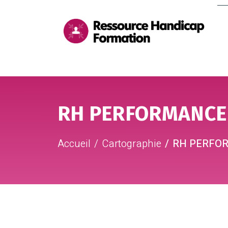
Me
pri
Aller au contenu
Aller au pied de page
RH PERFORMANCE 
Accueil
Cartographie
RH PERFOR