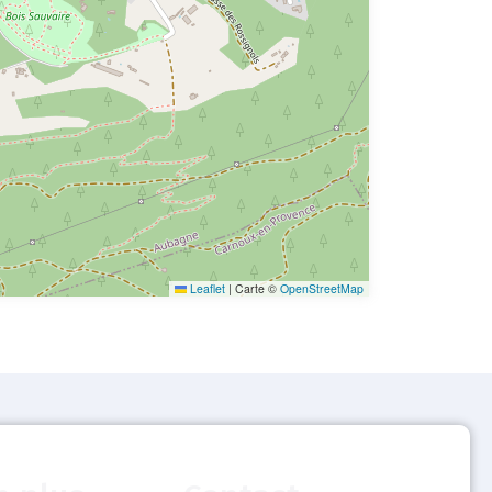
Leaflet
|
Carte ©
OpenStreetMap