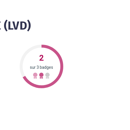
(LVD)
2
sur 3 badges