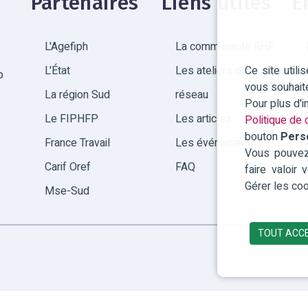
Partenaires
Liens utiles
E
L'Agefiph
La communauté RHF
Ce site util
L'État
Les ateliers du
p
vous souhait
La région Sud
réseau
Pour plus d'
Le FIPHFP
Les articles
Politique de c
bouton
Pers
France Travail
Les événements
Vous pouvez 
Carif Oref
FAQ
faire valoir
Gérer les coo
Mse-Sud
TOUT ACC