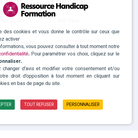
n plus...
Contact
Plan du site
RHF Paca
ise des cookies et vous donne le contrôle sur ceux que
Accessibilité
04 42 93 15 50
ez activer
rhf-provence-alpes-
Mentions légales
informations, vous pouvez consulter à tout moment notre
cotedazur@agefiph.asso.fr
Politique des
onfidentialité
.
Pour paramétrer vos choix, cliquez sur le
onnaliser.
cookies
changer d'avis et modifier votre consentement et/ou
 votre droit d'opposition à tout moment en cliquant sur
kies en bas de page du site.
EPTER
TOUT REFUSER
PERSONNALISER