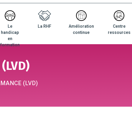
Le
La RHF
Amélioration
Centre
nu
handicap
continue
ressources
ncipal
en
formation
(LVD)
MANCE (LVD)