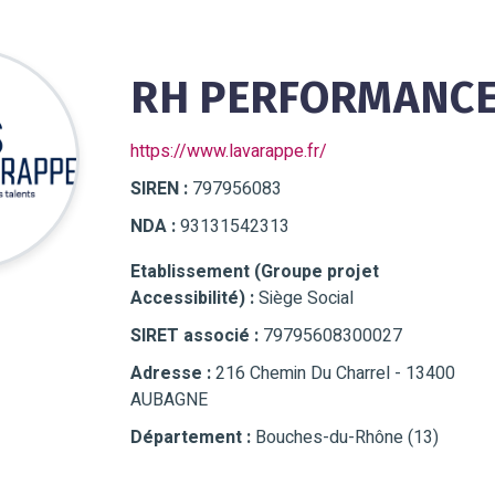
RH PERFORMANCE 
https://www.lavarappe.fr/
SIREN :
797956083
NDA :
93131542313
Etablissement (Groupe projet
Accessibilité) :
Siège Social
SIRET associé :
79795608300027
Adresse :
216 Chemin Du Charrel - 13400
AUBAGNE
Département :
Bouches-du-Rhône (13)