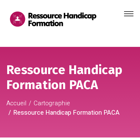
Menu
principa
Aller au contenu
Aller au pied de page
Ressource Handicap
Formation PACA
Accueil
Cartographie
Ressource Handicap Formation PACA