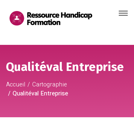
Menu
principa
Aller au contenu
Aller au pied de page
Qualitéval Entreprise
Accueil
Cartographie
Qualitéval Entreprise