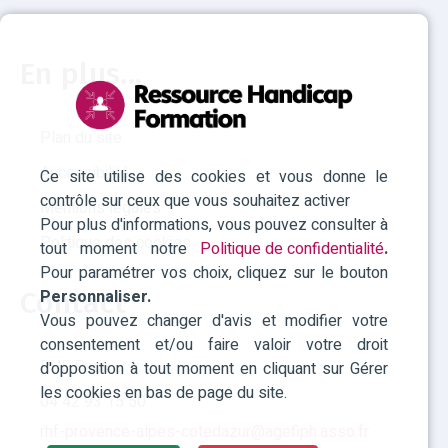
En plus...
Plan du site
Accessibilité
Ce site utilise des cookies et vous donne le
contrôle sur ceux que vous souhaitez activer
Mentions légales
Pour plus d'informations, vous pouvez consulter à
Politique des cookies
tout moment notre
Politique de confidentialité
.
Pour paramétrer vos choix, cliquez sur le bouton
Personnaliser.
Contact
Vous pouvez changer d'avis et modifier votre
consentement et/ou faire valoir votre droit
RHF Paca
d'opposition à tout moment en cliquant sur Gérer
les cookies en bas de page du site.
04 42 93 15 50
rhf-provence-alpes-cotedazur@agefiph.asso.fr