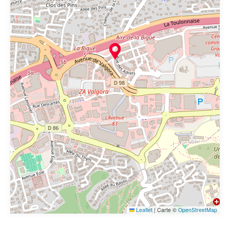
Leaflet
|
Carte ©
OpenStreetMap