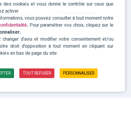
ise des cookies et vous donne le contrôle sur ceux que
Accessibilité
04 42 93 15 50
ez activer
rhf-provence-alpes-
Mentions légales
informations, vous pouvez consulter à tout moment notre
cotedazur@agefiph.asso.fr
Politique des
onfidentialité
.
Pour paramétrer vos choix, cliquez sur le
onnaliser.
cookies
changer d'avis et modifier votre consentement et/ou
 votre droit d'opposition à tout moment en cliquant sur
kies en bas de page du site.
EPTER
TOUT REFUSER
PERSONNALISER