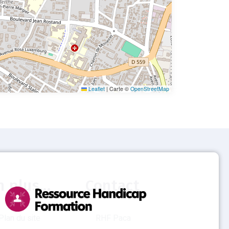
Leaflet
|
Carte ©
OpenStreetMap
n plus...
Contact
Plan du site
RHF Paca