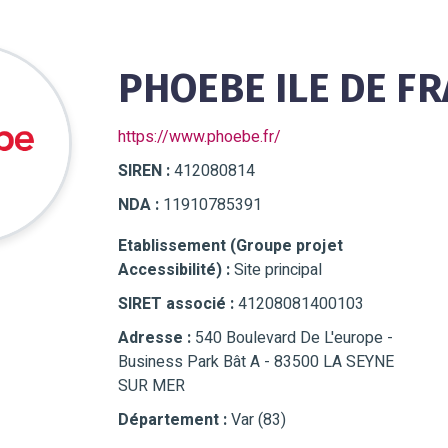
PHOEBE ILE DE F
https://www.phoebe.fr/
SIREN :
412080814
NDA :
11910785391
Etablissement (Groupe projet
Accessibilité) :
Site principal
SIRET associé :
41208081400103
Adresse :
540 Boulevard De L'europe -
Business Park Bât A - 83500 LA SEYNE
SUR MER
Département :
Var (83)