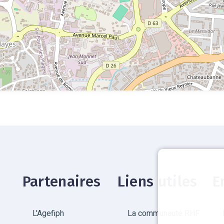
Partenaires
Liens utiles
E
L'Agefiph
La communauté RHF