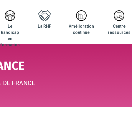
Le
La RHF
Amélioration
Centre
nu
handicap
continue
ressources
ncipal
en
formation
ANCE
E DE FRANCE