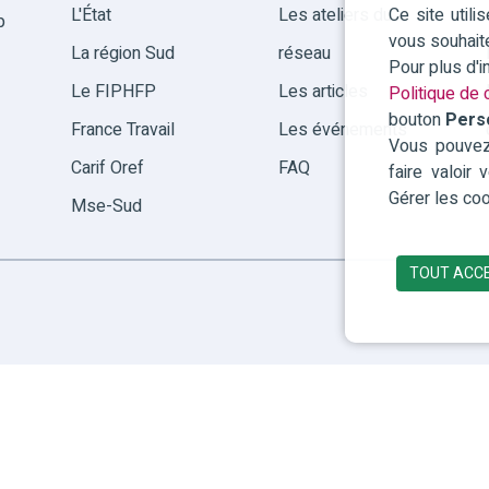
Ce site util
L'État
Les ateliers du
p
vous souhait
La région Sud
réseau
Pour plus d'
Le FIPHFP
Les articles
Politique de c
bouton
Pers
France Travail
Les événements
Vous pouvez 
Carif Oref
FAQ
faire valoir
Gérer les coo
Mse-Sud
TOUT ACC