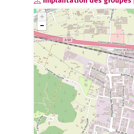
Implantation des groupes p
+
−