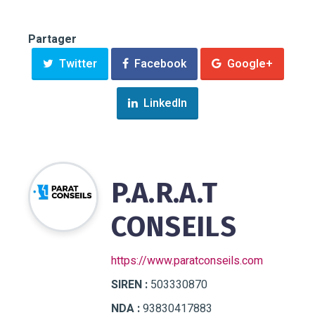
Partager
Twitter
Facebook
Google+
LinkedIn
P.A.R.A.T
CONSEILS
https://www.paratconseils.com
SIREN :
503330870
NDA :
93830417883