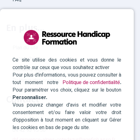
En plus...
Plan du site
Accessibilité
Ce site utilise des cookies et vous donne le
contrôle sur ceux que vous souhaitez activer
Mentions légales
Pour plus d'informations, vous pouvez consulter à
Politique des cookies
tout moment notre
Politique de confidentialité
.
Pour paramétrer vos choix, cliquez sur le bouton
Personnaliser.
Contact
Vous pouvez changer d'avis et modifier votre
consentement et/ou faire valoir votre droit
RHF Paca
d'opposition à tout moment en cliquant sur Gérer
les cookies en bas de page du site.
04 42 93 15 50
rhf-provence-alpes-cotedazur@agefiph.asso.fr