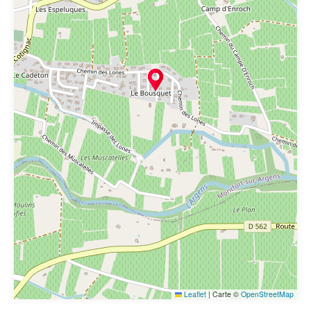
Leaflet
|
Carte ©
OpenStreetMap