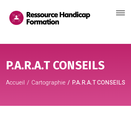
Menu
principa
Aller au contenu
Aller au pied de page
P.A.R.A.T CONSEILS
Accueil
Cartographie
P.A.R.A.T CONSEILS