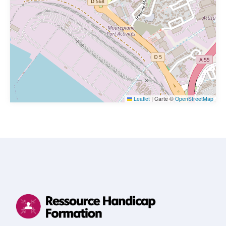
Leaflet
|
Carte ©
OpenStreetMap