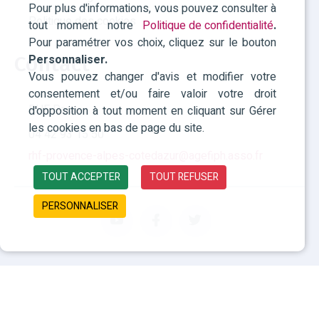
Pour plus d'informations, vous pouvez consulter à
Politique des cookies
tout moment notre
Politique de confidentialité
.
Pour paramétrer vos choix, cliquez sur le bouton
Personnaliser.
Contact
Vous pouvez changer d'avis et modifier votre
consentement et/ou faire valoir votre droit
RHF Paca
d'opposition à tout moment en cliquant sur Gérer
les cookies en bas de page du site.
04 42 93 15 50
rhf-provence-alpes-cotedazur@agefiph.asso.fr
TOUT ACCEPTER
TOUT REFUSER
PERSONNALISER