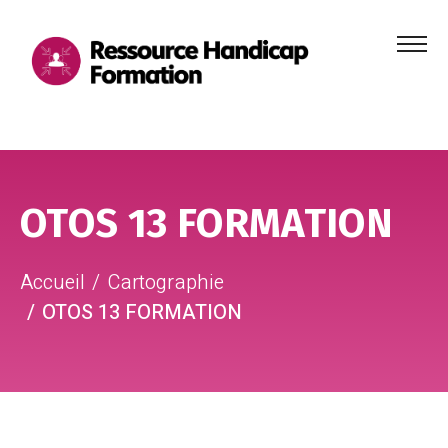
Menu
principa
Aller au contenu
Aller au pied de page
OTOS 13 FORMATION
Accueil
Cartographie
OTOS 13 FORMATION