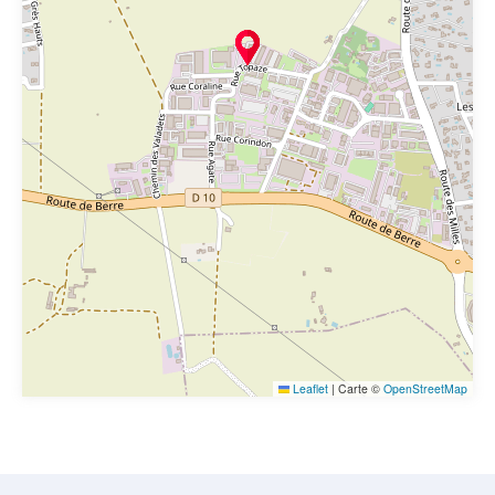
Leaflet
|
Carte ©
OpenStreetMap