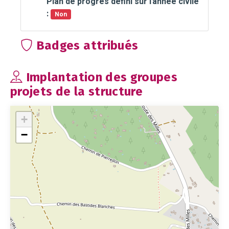
Plan de progrès défini sur l'année civile
:
Non
Badges attribués
Implantation des groupes
projets de la structure
+
−