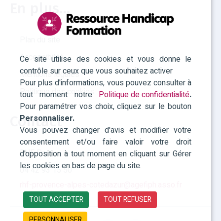
En plus...
Plan du site
Accessibilité
Ce site utilise des cookies et vous donne le
contrôle sur ceux que vous souhaitez activer
Mentions légales
Pour plus d'informations, vous pouvez consulter à
Politique des cookies
tout moment notre
Politique de confidentialité
.
Pour paramétrer vos choix, cliquez sur le bouton
Personnaliser.
Contact
Vous pouvez changer d'avis et modifier votre
consentement et/ou faire valoir votre droit
RHF Paca
d'opposition à tout moment en cliquant sur Gérer
les cookies en bas de page du site.
04 42 93 15 50
rhf-provence-alpes-cotedazur@agefiph.asso.fr
TOUT ACCEPTER
TOUT REFUSER
PERSONNALISER