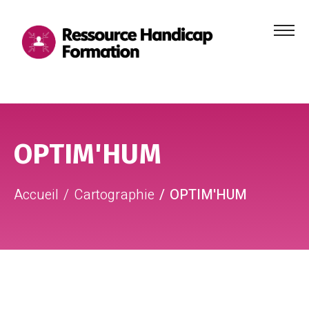
Menu
principa
Aller au contenu
Aller au pied de page
OPTIM'HUM
Accueil
Cartographie
OPTIM'HUM