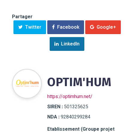
Partager
Twitter
Facebook
Google+
LinkedIn
OPTIM'HUM
https://optimhum.net/
SIREN :
501325625
NDA :
92840299284
Etablissement (Groupe projet