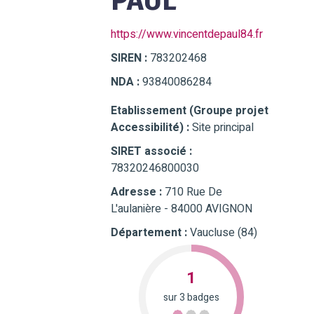
PAUL
https://www.vincentdepaul84.fr
SIREN :
783202468
NDA :
93840086284
Etablissement (Groupe projet
Accessibilité) :
Site principal
SIRET associé :
78320246800030
Adresse :
710 Rue De
L'aulanière - 84000 AVIGNON
Département :
Vaucluse (84)
1
sur 3 badges