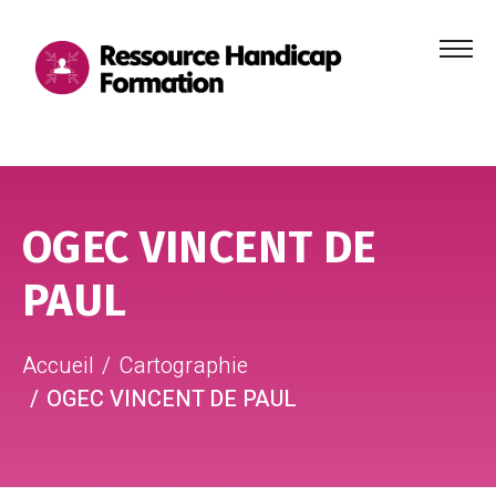
Menu
principa
Aller au contenu
Aller au pied de page
OGEC VINCENT DE
PAUL
Accueil
Cartographie
OGEC VINCENT DE PAUL