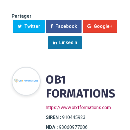
Partager
Twitter
Facebook
Google+
LinkedIn
OB1
FORMATIONS
https://www.ob1formations.com
SIREN :
910445923
NDA :
93060977006