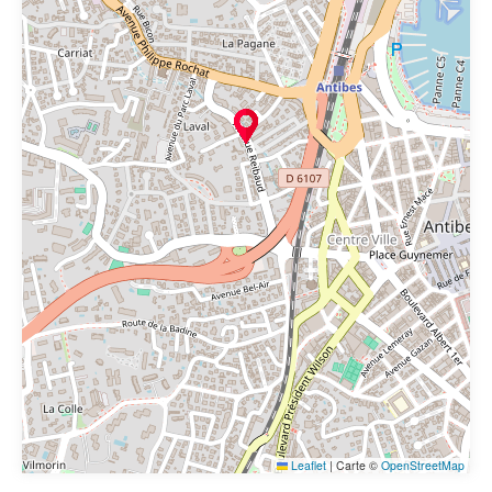
Leaflet
|
Carte ©
OpenStreetMap