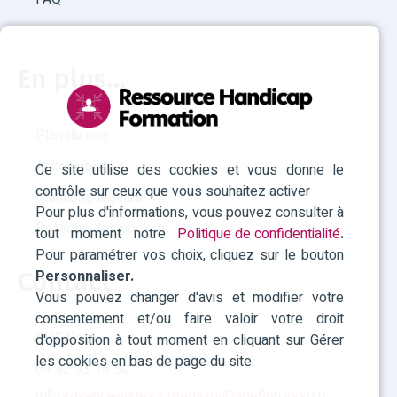
En plus...
Plan du site
Accessibilité
Ce site utilise des cookies et vous donne le
contrôle sur ceux que vous souhaitez activer
Mentions légales
Pour plus d'informations, vous pouvez consulter à
Politique des cookies
tout moment notre
Politique de confidentialité
.
Pour paramétrer vos choix, cliquez sur le bouton
Personnaliser.
Contact
Vous pouvez changer d'avis et modifier votre
consentement et/ou faire valoir votre droit
RHF Paca
d'opposition à tout moment en cliquant sur Gérer
les cookies en bas de page du site.
04 42 93 15 50
rhf-provence-alpes-cotedazur@agefiph.asso.fr