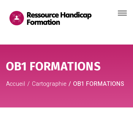
Menu
principa
Aller au contenu
Aller au pied de page
OB1 FORMATIONS
Accueil
Cartographie
OB1 FORMATIONS