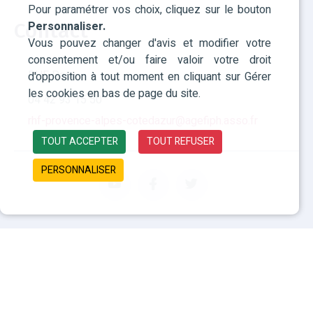
Pour paramétrer vos choix, cliquez sur le bouton
Personnaliser.
Contact
Vous pouvez changer d'avis et modifier votre
consentement et/ou faire valoir votre droit
RHF Paca
d'opposition à tout moment en cliquant sur Gérer
les cookies en bas de page du site.
04 42 93 15 50
rhf-provence-alpes-cotedazur@agefiph.asso.fr
TOUT ACCEPTER
TOUT REFUSER
PERSONNALISER