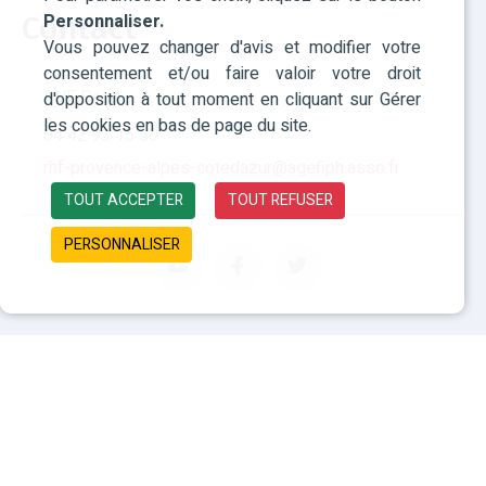
Personnaliser.
Contact
Vous pouvez changer d'avis et modifier votre
consentement et/ou faire valoir votre droit
RHF Paca
d'opposition à tout moment en cliquant sur Gérer
les cookies en bas de page du site.
04 42 93 15 50
rhf-provence-alpes-cotedazur@agefiph.asso.fr
TOUT ACCEPTER
TOUT REFUSER
PERSONNALISER