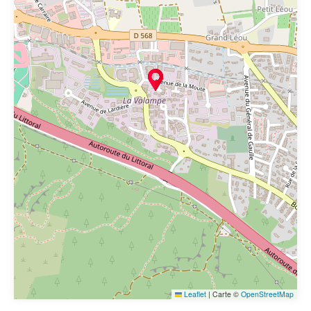
Leaflet
|
Carte ©
OpenStreetMap