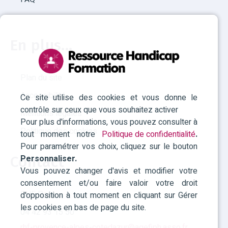
En plus...
Plan du site
Accessibilité
Ce site utilise des cookies et vous donne le
contrôle sur ceux que vous souhaitez activer
Mentions légales
Pour plus d'informations, vous pouvez consulter à
Politique des cookies
tout moment notre
Politique de confidentialité
.
Pour paramétrer vos choix, cliquez sur le bouton
Personnaliser.
Contact
Vous pouvez changer d'avis et modifier votre
consentement et/ou faire valoir votre droit
RHF Paca
d'opposition à tout moment en cliquant sur Gérer
les cookies en bas de page du site.
04 42 93 15 50
rhf-provence-alpes-cotedazur@agefiph.asso.fr