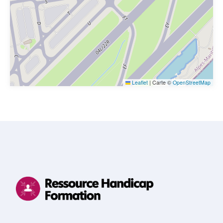
Leaflet
|
Carte ©
OpenStreetMap