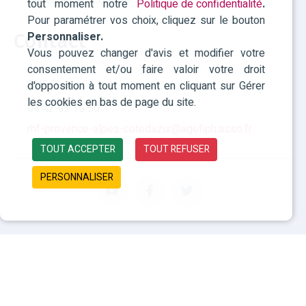
Politique des cookies
tout moment notre
Politique de confidentialité
.
Pour paramétrer vos choix, cliquez sur le bouton
Personnaliser.
Contact
Vous pouvez changer d'avis et modifier votre
consentement et/ou faire valoir votre droit
RHF Paca
d'opposition à tout moment en cliquant sur Gérer
les cookies en bas de page du site.
04 42 93 15 50
rhf-provence-alpes-cotedazur@agefiph.asso.fr
TOUT ACCEPTER
TOUT REFUSER
PERSONNALISER