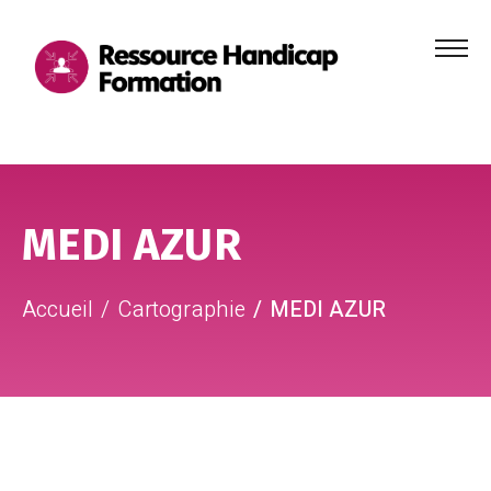
Menu
principa
Aller au contenu
Aller au pied de page
MEDI AZUR
Accueil
Cartographie
MEDI AZUR