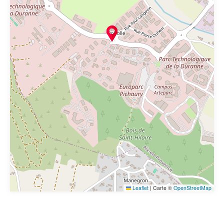
Leaflet
|
Carte ©
OpenStreetMap