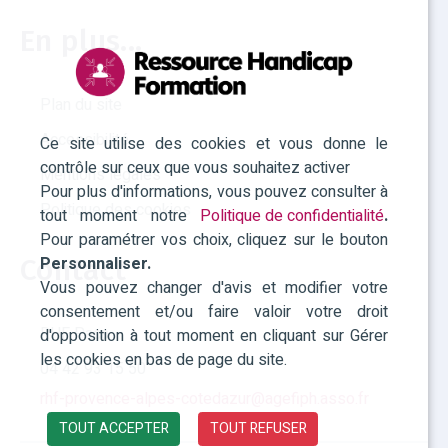
En plus...
Plan du site
Accessibilité
Ce site utilise des cookies et vous donne le
contrôle sur ceux que vous souhaitez activer
Mentions légales
Pour plus d'informations, vous pouvez consulter à
Politique des cookies
tout moment notre
Politique de confidentialité
.
Pour paramétrer vos choix, cliquez sur le bouton
Personnaliser.
Contact
Vous pouvez changer d'avis et modifier votre
consentement et/ou faire valoir votre droit
RHF Paca
d'opposition à tout moment en cliquant sur Gérer
les cookies en bas de page du site.
04 42 93 15 50
rhf-provence-alpes-cotedazur@agefiph.asso.fr
TOUT ACCEPTER
TOUT REFUSER