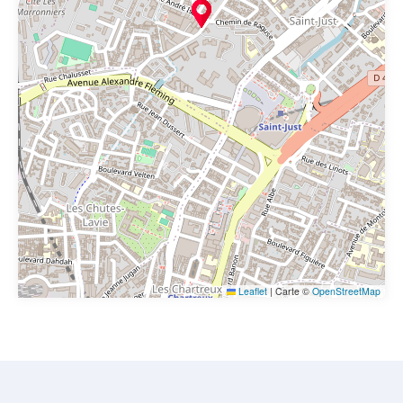
Leaflet
|
Carte ©
OpenStreetMap