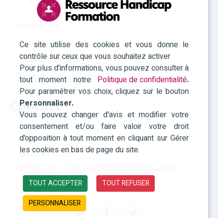
Plan du site
Accessibilité
Ce site utilise des cookies et vous donne le
contrôle sur ceux que vous souhaitez activer
Mentions légales
Pour plus d'informations, vous pouvez consulter à
Politique des cookies
tout moment notre
Politique de confidentialité
.
Pour paramétrer vos choix, cliquez sur le bouton
Personnaliser.
Contact
Vous pouvez changer d'avis et modifier votre
consentement et/ou faire valoir votre droit
RHF Paca
d'opposition à tout moment en cliquant sur Gérer
les cookies en bas de page du site.
04 42 93 15 50
rhf-provence-alpes-cotedazur@agefiph.asso.fr
TOUT ACCEPTER
TOUT REFUSER
PERSONNALISER