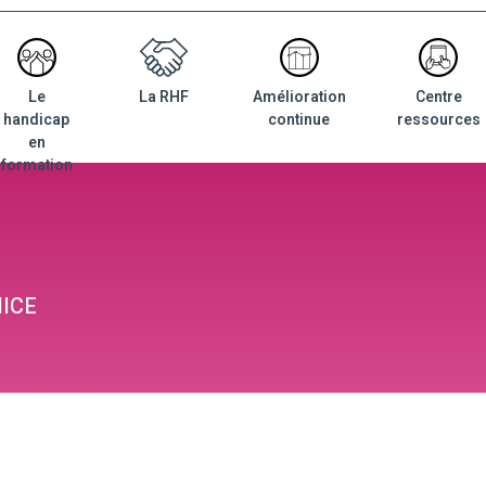
Le
La RHF
Amélioration
Centre
nu
handicap
continue
ressources
ncipal
en
formation
NICE