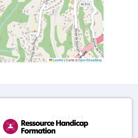
Leaflet
|
Carte ©
OpenStreetMap
n plus...
Contact