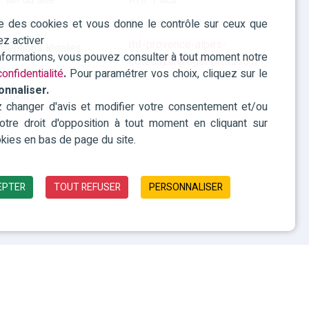
Plan du site
RHF Paca
ise des cookies et vous donne le contrôle sur ceux que
Accessibilité
04 42 93 15 50
ez activer
rhf-provence-alpes-
Mentions légales
informations, vous pouvez consulter à tout moment notre
cotedazur@agefiph.asso.fr
Politique des
onfidentialité
.
Pour paramétrer vos choix, cliquez sur le
onnaliser.
cookies
changer d'avis et modifier votre consentement et/ou
 votre droit d'opposition à tout moment en cliquant sur
kies en bas de page du site.
EPTER
TOUT REFUSER
PERSONNALISER