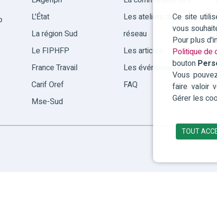
L'Agefiph
La communauté RHF
Ce site util
L'État
Les ateliers du
p
vous souhait
La région Sud
réseau
Pour plus d'
Le FIPHFP
Les articles
Politique de c
bouton
Pers
France Travail
Les événements
Vous pouvez 
Carif Oref
FAQ
faire valoir
Gérer les coo
Mse-Sud
TOUT ACC