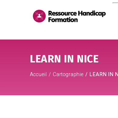
Me
pri
Aller au contenu
Aller au pied de page
LEARN IN NICE
Accueil
Cartographie
LEARN IN 