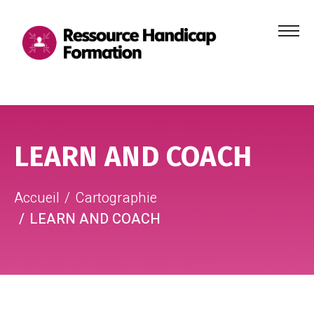
Menu
principa
Aller au contenu
Aller au pied de page
LEARN AND COACH
Accueil
Cartographie
LEARN AND COACH