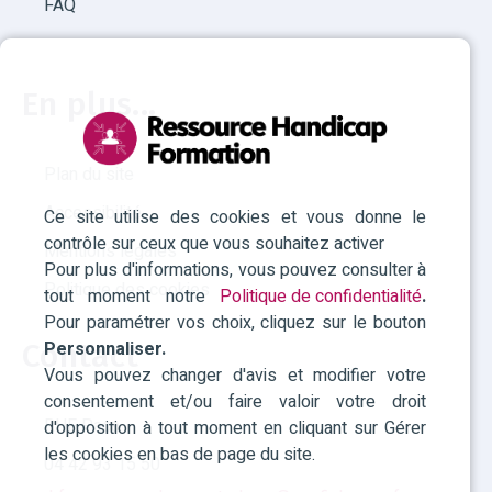
FAQ
En plus...
Plan du site
Accessibilité
Ce site utilise des cookies et vous donne le
contrôle sur ceux que vous souhaitez activer
Mentions légales
Pour plus d'informations, vous pouvez consulter à
Politique des cookies
tout moment notre
Politique de confidentialité
.
Pour paramétrer vos choix, cliquez sur le bouton
Personnaliser.
Contact
Vous pouvez changer d'avis et modifier votre
consentement et/ou faire valoir votre droit
RHF Paca
d'opposition à tout moment en cliquant sur Gérer
les cookies en bas de page du site.
04 42 93 15 50