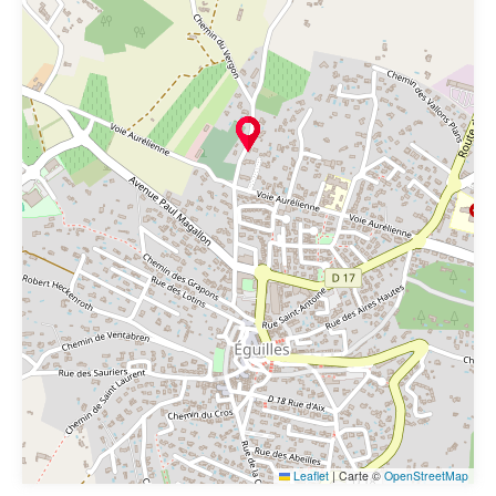
Leaflet
|
Carte ©
OpenStreetMap