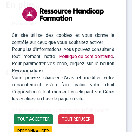
En plus...
Plan du site
Accessibilité
Ce site utilise des cookies et vous donne le
contrôle sur ceux que vous souhaitez activer
Mentions légales
Pour plus d'informations, vous pouvez consulter à
Politique des cookies
tout moment notre
Politique de confidentialité
.
Pour paramétrer vos choix, cliquez sur le bouton
Personnaliser.
Contact
Vous pouvez changer d'avis et modifier votre
consentement et/ou faire valoir votre droit
RHF Paca
d'opposition à tout moment en cliquant sur Gérer
les cookies en bas de page du site.
04 42 93 15 50
rhf-provence-alpes-cotedazur@agefiph.asso.fr
TOUT ACCEPTER
TOUT REFUSER
PERSONNALISER