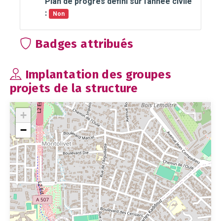
Plan de progrès défini sur l'année civile
:
Non
Badges attribués
Implantation des groupes
projets de la structure
+
−