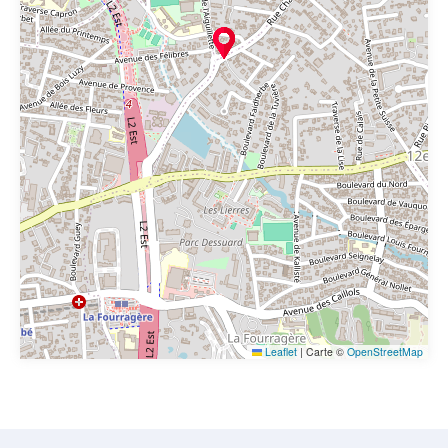
Leaflet
|
Carte ©
OpenStreetMap