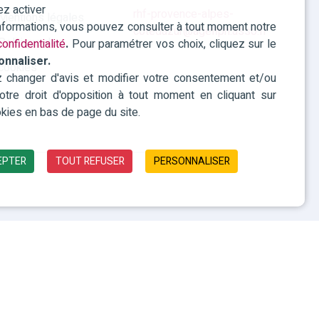
ez activer
rhf-provence-alpes-
Mentions légales
informations, vous pouvez consulter à tout moment notre
cotedazur@agefiph.asso.fr
Politique des
onfidentialité
.
Pour paramétrer vos choix, cliquez sur le
onnaliser.
cookies
changer d'avis et modifier votre consentement et/ou
 votre droit d'opposition à tout moment en cliquant sur
kies en bas de page du site.
EPTER
TOUT REFUSER
PERSONNALISER