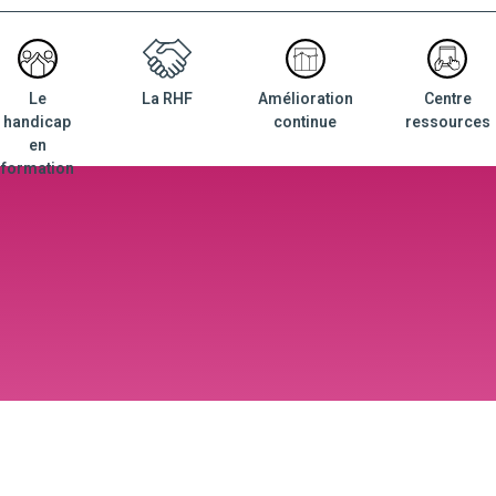
Le
La RHF
Amélioration
Centre
nu
handicap
continue
ressources
ncipal
en
formation