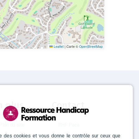
Leaflet
|
Carte ©
OpenStreetMap
n plus...
Contact
Plan du site
RHF Paca
ise des cookies et vous donne le contrôle sur ceux que
Accessibilité
04 42 93 15 50