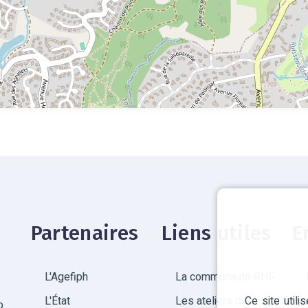
Partenaires
Liens utiles
E
L'Agefiph
La communauté RHF
Ce site util
L'État
Les ateliers du
p