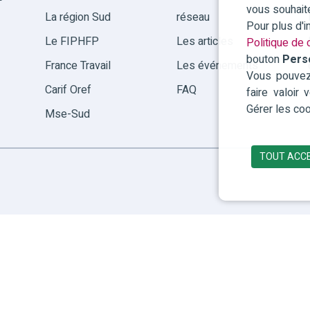
vous souhait
La région Sud
réseau
Pour plus d'
Le FIPHFP
Les articles
Politique de c
bouton
Pers
France Travail
Les événements
Vous pouvez 
Carif Oref
FAQ
faire valoir
Gérer les coo
Mse-Sud
TOUT ACC