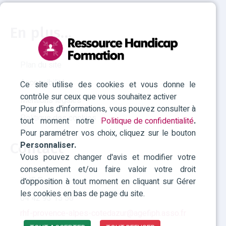
En plus...
Plan du site
Accessibilité
Ce site utilise des cookies et vous donne le
contrôle sur ceux que vous souhaitez activer
Mentions légales
Pour plus d'informations, vous pouvez consulter à
Politique des cookies
tout moment notre
Politique de confidentialité
.
Pour paramétrer vos choix, cliquez sur le bouton
Personnaliser.
Contact
Vous pouvez changer d'avis et modifier votre
consentement et/ou faire valoir votre droit
RHF Paca
d'opposition à tout moment en cliquant sur Gérer
les cookies en bas de page du site.
04 42 93 15 50
rhf-provence-alpes-cotedazur@agefiph.asso.fr