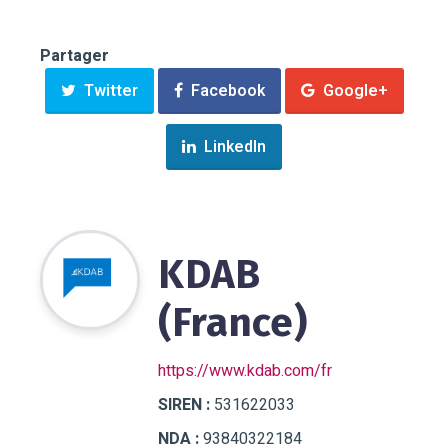
Partager
Twitter
Facebook
Google+
LinkedIn
KDAB
(France)
https://www.kdab.com/fr
SIREN :
531622033
NDA :
93840322184