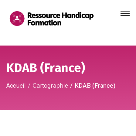
Menu
principa
Aller au contenu
Aller au pied de page
KDAB (France)
Accueil
Cartographie
KDAB (France)