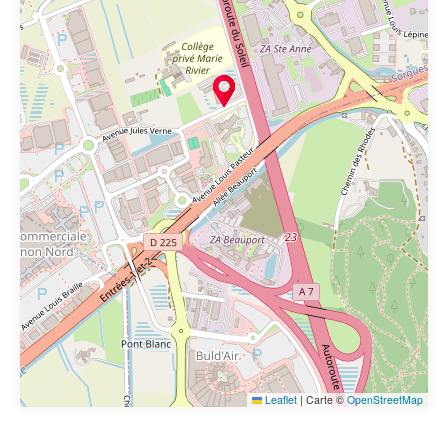
Leaflet
|
Carte ©
OpenStreetMap