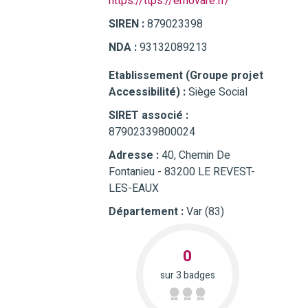
https://ttps://emovare.fr/
SIREN :
879023398
NDA :
93132089213
Etablissement (Groupe projet
Accessibilité) :
Siège Social
SIRET associé :
87902339800024
Adresse :
40, Chemin De
Fontanieu - 83200 LE REVEST-
LES-EAUX
Département :
Var (83)
0
sur 3 badges