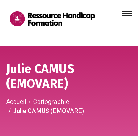
Menu
principa
Aller au contenu
Aller au pied de page
Julie CAMUS
(EMOVARE)
Accueil
Cartographie
Julie CAMUS (EMOVARE)