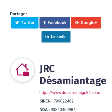
Partager
Twitter
Facebook
Google+
LinkedIn
JRC
Désamiantage
https://www.desamiantage84.com/
SIREN :
799022462
NDA :
93840460984