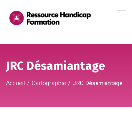
Menu
principa
Aller au contenu
Aller au pied de page
JRC Désamiantage
Accueil
Cartographie
JRC Désamiantage