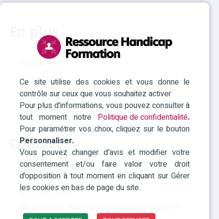
En plus...
Plan du site
Accessibilité
Ce site utilise des cookies et vous donne le
contrôle sur ceux que vous souhaitez activer
Mentions légales
Pour plus d'informations, vous pouvez consulter à
Politique des cookies
tout moment notre
Politique de confidentialité
.
Pour paramétrer vos choix, cliquez sur le bouton
Personnaliser.
Contact
Vous pouvez changer d'avis et modifier votre
consentement et/ou faire valoir votre droit
RHF Paca
d'opposition à tout moment en cliquant sur Gérer
les cookies en bas de page du site.
04 42 93 15 50
rhf-provence-alpes-cotedazur@agefiph.asso.fr