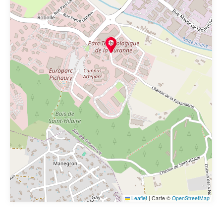
Leaflet
|
Carte ©
OpenStreetMap