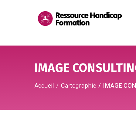
Me
pri
Aller au contenu
Aller au pied de page
IMAGE CONSULTIN
Accueil
Cartographie
IMAGE CON