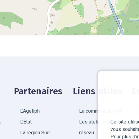
Partenaires
Liens utiles
E
L'Agefiph
La communauté RHF
Ce site util
L'État
Les ateliers du
p
vous souhait
La région Sud
réseau
Pour plus d'