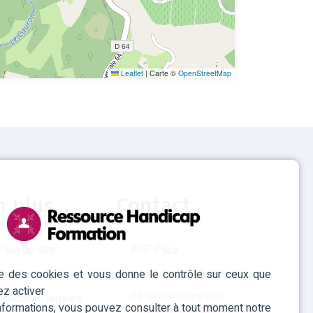
Leaflet
|
Carte ©
OpenStreetMap
n plus...
Contact
Plan du site
RHF Paca
ise des cookies et vous donne le contrôle sur ceux que
Accessibilité
04 42 93 15 50
ez activer
rhf-provence-alpes-
Mentions légales
informations, vous pouvez consulter à tout moment notre
cotedazur@agefiph.asso.fr