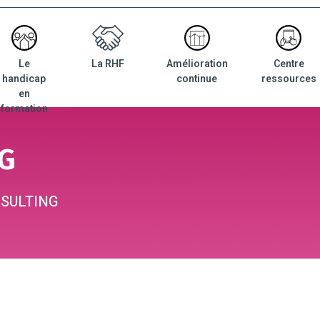
Le
La RHF
Amélioration
Centre
nu
handicap
continue
ressources
ncipal
en
formation
G
SULTING