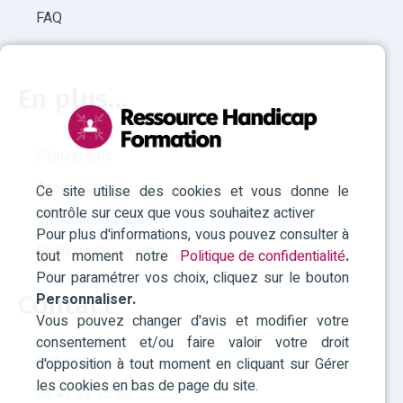
FAQ
En plus...
Plan du site
Accessibilité
Ce site utilise des cookies et vous donne le
contrôle sur ceux que vous souhaitez activer
Mentions légales
Pour plus d'informations, vous pouvez consulter à
Politique des cookies
tout moment notre
Politique de confidentialité
.
Pour paramétrer vos choix, cliquez sur le bouton
Personnaliser.
Contact
Vous pouvez changer d'avis et modifier votre
consentement et/ou faire valoir votre droit
RHF Paca
d'opposition à tout moment en cliquant sur Gérer
les cookies en bas de page du site.
04 42 93 15 50