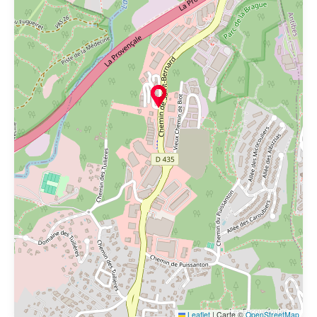
Leaflet
|
Carte ©
OpenStreetMap