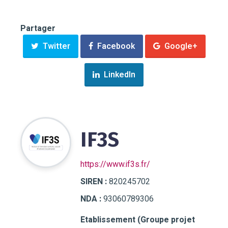
Partager
Twitter
Facebook
Google+
LinkedIn
IF3S
https://www.if3s.fr/
SIREN :
820245702
NDA :
93060789306
Etablissement (Groupe projet