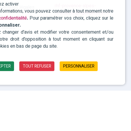
ez activer
rhf-provence-alpes-
Mentions légales
informations, vous pouvez consulter à tout moment notre
cotedazur@agefiph.asso.fr
Politique des
onfidentialité
.
Pour paramétrer vos choix, cliquez sur le
onnaliser.
cookies
changer d'avis et modifier votre consentement et/ou
 votre droit d'opposition à tout moment en cliquant sur
kies en bas de page du site.
EPTER
TOUT REFUSER
PERSONNALISER