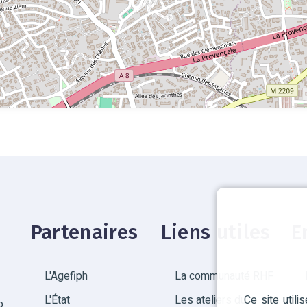
Partenaires
Liens utiles
E
L'Agefiph
La communauté RHF
Ce site util
L'État
Les ateliers du
p