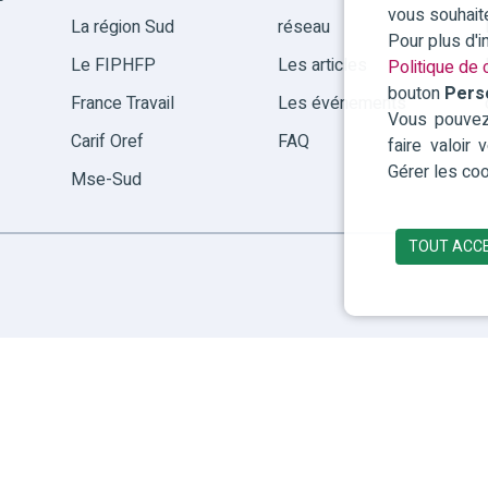
vous souhait
La région Sud
réseau
Pour plus d'
Le FIPHFP
Les articles
Politique de c
bouton
Pers
France Travail
Les événements
Vous pouvez 
Carif Oref
FAQ
faire valoir
Gérer les coo
Mse-Sud
TOUT ACC