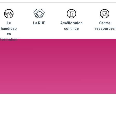
Le
La RHF
Amélioration
Centre
nu
handicap
continue
ressources
ncipal
en
formation