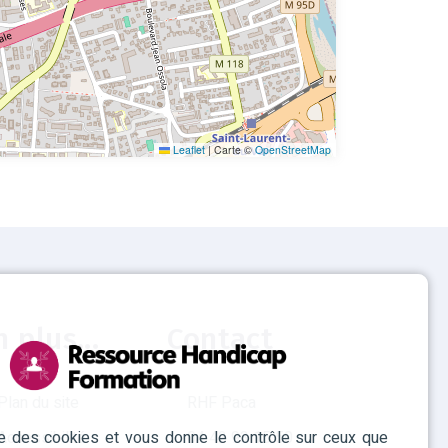
Leaflet
|
Carte ©
OpenStreetMap
n plus...
Contact
Plan du site
RHF Paca
ise des cookies et vous donne le contrôle sur ceux que
Accessibilité
04 42 93 15 50