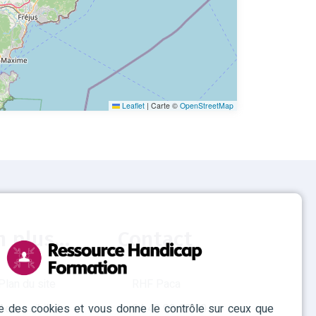
Leaflet
|
Carte ©
OpenStreetMap
n plus...
Contact
Plan du site
RHF Paca
ise des cookies et vous donne le contrôle sur ceux que
Accessibilité
04 42 93 15 50