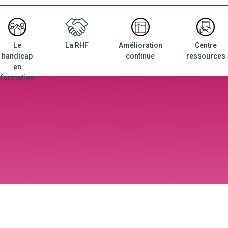
Le
La RHF
Amélioration
Centre
nu
handicap
continue
ressources
ncipal
en
formation