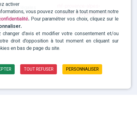
ez activer
rhf-provence-alpes-
Mentions légales
informations, vous pouvez consulter à tout moment notre
cotedazur@agefiph.asso.fr
Politique des
onfidentialité
.
Pour paramétrer vos choix, cliquez sur le
onnaliser.
cookies
changer d'avis et modifier votre consentement et/ou
 votre droit d'opposition à tout moment en cliquant sur
kies en bas de page du site.
EPTER
TOUT REFUSER
PERSONNALISER