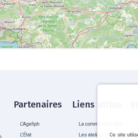
Partenaires
Liens utiles
E
L'Agefiph
La communauté RHF
Ce site util
L'État
Les ateliers du
p