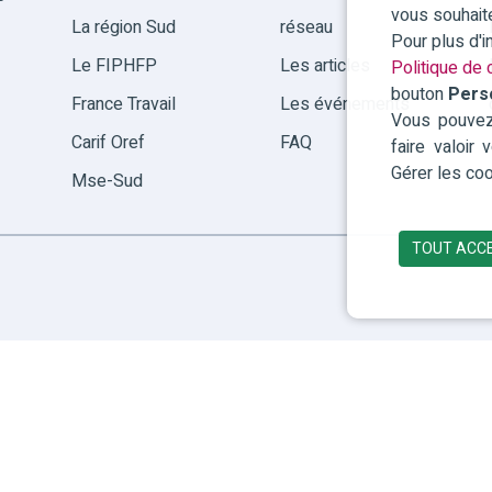
vous souhait
La région Sud
réseau
Pour plus d'
Le FIPHFP
Les articles
Politique de c
bouton
Pers
France Travail
Les événements
Vous pouvez 
Carif Oref
FAQ
faire valoir
Gérer les coo
Mse-Sud
TOUT ACC